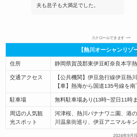
夫も息子も大満足でした。
スクロールできます
【熱川オーシャンリゾ
住所
静岡県賀茂郡東伊豆町奈良本字熱川
交通アクセス
【公共機関】伊豆急行線伊豆熱川
【車】熱海から国道135号線を
駐車場
無料駐車場あり(13時~翌日11時ま
周辺の人気観
河津桜、熱川バナナワニ園、港
光スポット
川温泉街巡り、伊豆アニマルキ
2024年9月