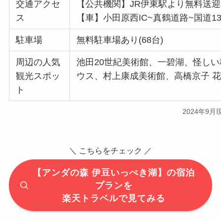
交通アクセ
【公共機関】JR伊東駅より無料送迎
ス
【車】小田原西IC~真鶴道路~国道1
駐車場
無料駐車場あり(68台)
周辺の人気
池田20世紀美術館、一碧湖、怪し
観光スポッ
ウス、村上康成美術館、高橋京子 
ト
2024年9月
＼ こちらをチェック ／
【アンダの森 伊豆いっぺき湖】の宿泊
プランを
楽天トラベルで見てみる