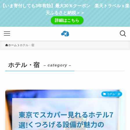
【いま寄付しても3年有効】最大30％クーポン 楽天トラベルｘ楽
天ふるさと納税＞＞
詳細はこちら
ホーム
ホテル・宿
ホテル・宿
– category –
ホテル・宿