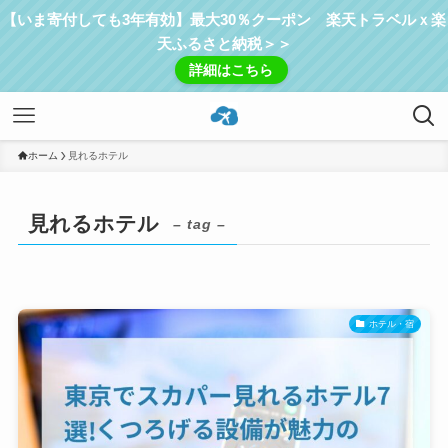
【いま寄付しても3年有効】最大30％クーポン 楽天トラベルｘ楽
天ふるさと納税＞＞
詳細はこちら
ホーム
見れるホテル
見れるホテル
– tag –
ホテル・宿