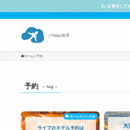
【いま寄付して
| Happy旅育
ホーム
予約
予約
– tag –
旅のお役立ち情報