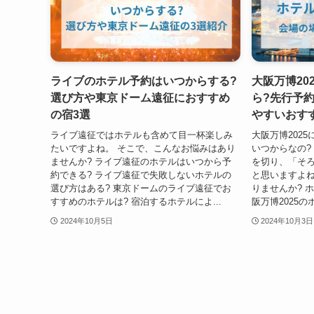
ライブのホテル予約はいつからする?
大阪万博20
選び方や東京ドーム遠征におすすめ
ら?先行予
の宿3選
やすいおす
ライブ遠征ではホテルも含めて目一杯楽しみ
大阪万博202
たいですよね。 そこで、こんなお悩みはあり
いつからなの? 
ませんか? ライブ遠征のホテルはいつから予
を切り、「そろ
約できる? ライブ遠征で失敗しないホテルの
と思いますよね
選び方はある? 東京ドームのライブ遠征でお
りませんか? 
すすめのホテルは? 宿泊するホテルによ...
阪万博2025の
2024年10月5日
2024年10月3日