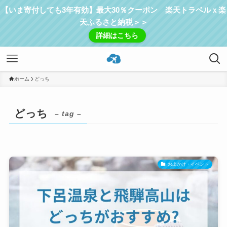
【いま寄付しても3年有効】最大30％クーポン 楽天トラベルｘ楽
天ふるさと納税＞＞
詳細はこちら
ホーム
どっち
どっち
– tag –
お出かけ・イベント